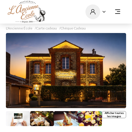
L'Ancienne École
Carte cadeau
Chèque Cadeau
Afficher toutes
les images