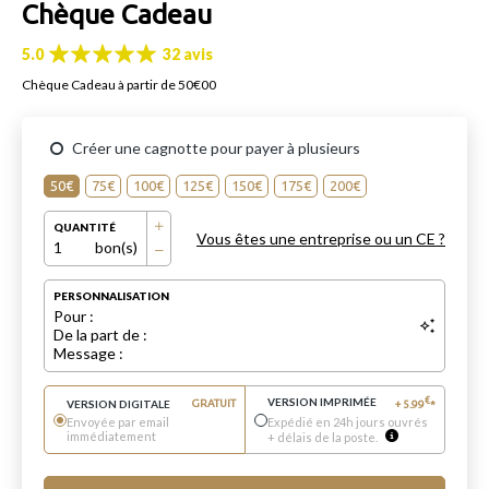
Chèque Cadeau
5.0
32 avis
Chèque Cadeau à partir de 50€00
Créer une cagnotte pour payer à plusieurs
50€
75€
100€
125€
150€
175€
200€
QUANTITÉ
Vous êtes une entreprise ou un CE ?
1
bon(s)
PERSONNALISATION
Pour :
De la part de :
Message :
VERSION IMPRIMÉE
€
VERSION DIGITALE
GRATUIT
+
5.99
*
Envoyée par email
Expédié en 24h jours ouvrés
immédiatement
+ délais de la poste.