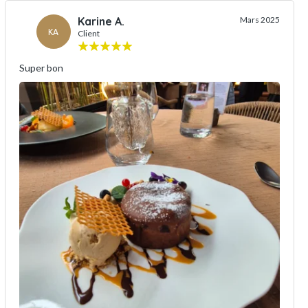
Karine A.
Mars 2025
KA
Client
Super bon