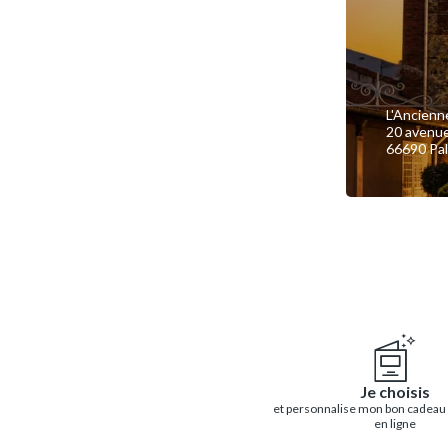
L'Ancienn
20 avenue
66690 Pal
Je choisis
et personnalise mon bon cadeau
en ligne