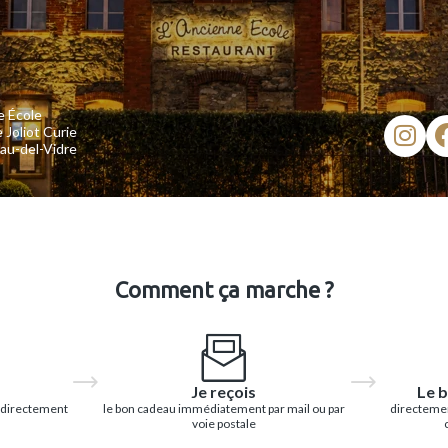
e École
 Joliot Curie
au-del-Vidre
Comment ça marche ?
Je reçois
Le b
 directement
le bon cadeau immédiatement par mail ou par
directemen
voie postale