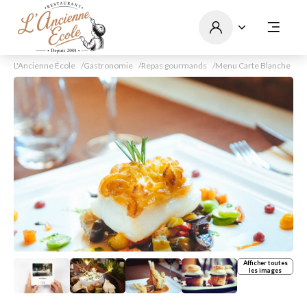
L'Ancienne École
Gastronomie
Repas gourmands
Menu Carte Blanche
Afficher toutes
les images