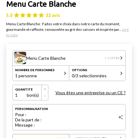
Menu Carte Blanche
5.0
32 avis
Menu Carte Blanche : Faites votre choix dans notre carte du moment,
gourmande et raffinée, renouvelée au gré des saisons et inspirée par...
Lire
la suite
Menu Carte Blanche
+ 1 OFFRE
NOMBRE DE PERSONNES
OPTIONS
1 personne
0
/3 selectionnées
QUANTITÉ
Vous êtes une entreprise ou un CE ?
1
bon(s)
PERSONNALISATION
Pour :
De la part de :
Message :